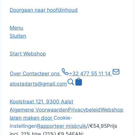
Doorgaan naar hoofdinhoud
Menu
Sluiten
Start
Webshop
Over
Contacteer ons
+32 477 55 11 14
alostadarts@gmail.com
Koolstraat 121, 9300 Aalst
Algemene Voorwaarden
Privacybeleid
Webshop
laten maken door
Cookie-
instellingen
Rapporteer misbruik
/
/
€54,95
Prijs
incl.
21% btw (21%)
€9,54
EAN: