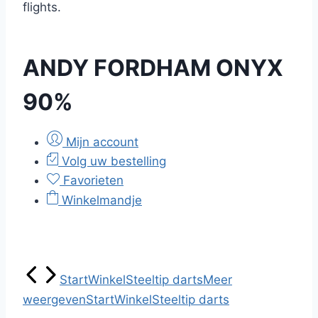
flights.
ANDY FORDHAM ONYX
90%
Mijn account
Volg uw bestelling
Favorieten
Winkelmandje
Start
Winkel
Steeltip darts
Meer
weergeven
Start
Winkel
Steeltip darts