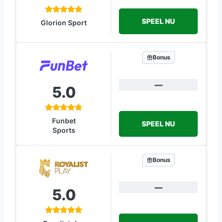
SPEEL NU
Glorion Sport
Bonus
—
5.0
Funbet
SPEEL NU
Sports
Bonus
—
5.0