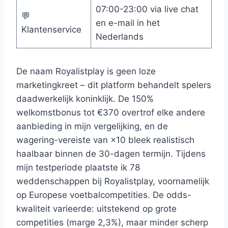
07:00-23:00 via live chat
💬
en e-mail in het
Klantenservice
Nederlands
De naam Royalistplay is geen loze
marketingkreet – dit platform behandelt spelers
daadwerkelijk koninklijk. De 150%
welkomstbonus tot €370 overtrof elke andere
aanbieding in mijn vergelijking, en de
wagering-vereiste van ×10 bleek realistisch
haalbaar binnen de 30-dagen termijn. Tijdens
mijn testperiode plaatste ik 78
weddenschappen bij Royalistplay, voornamelijk
op Europese voetbalcompetities. De odds-
kwaliteit varieerde: uitstekend op grote
competities (marge 2,3%), maar minder scherp