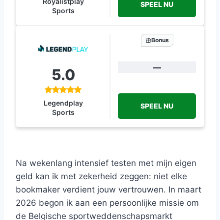
Royalistplay
SPEEL NU
Sports
Bonus
—
5.0
Legendplay
SPEEL NU
Sports
Na wekenlang intensief testen met mijn eigen
geld kan ik met zekerheid zeggen: niet elke
bookmaker verdient jouw vertrouwen. In maart
2026 begon ik aan een persoonlijke missie om
de Belgische sportweddenschapsmarkt