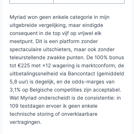
Myriad won geen enkele categorie in mijn
uitgebreide vergelijking, maar eindigde
consequent in de top vijf op vrijwel elk
meetpunt. Dit is een platform zonder
spectaculaire uitschieters, maar ook zonder
teleurstellende zwakke punten. De 100% bonus
tot €225 met ×12 wagering is marktconform, de
uitbetalingssnelheid via Bancontact (gemiddeld
5,8 uur) is degelijk, en de odds-marges van
3,1% op Belgische competities zijn acceptabel.
Wat Myriad onderscheidt is de consistentie: in
109 testdagen ervoer ik geen enkele
technische storing of onverklaarbare
vertragingen.