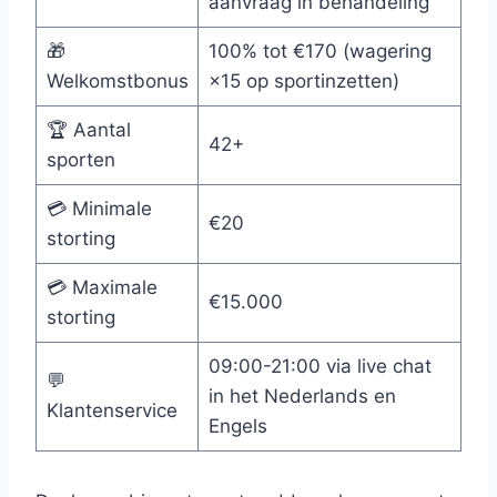
aanvraag in behandeling
🎁
100% tot €170 (wagering
Welkomstbonus
×15 op sportinzetten)
🏆 Aantal
42+
sporten
💳 Minimale
€20
storting
💳 Maximale
€15.000
storting
09:00-21:00 via live chat
💬
in het Nederlands en
Klantenservice
Engels