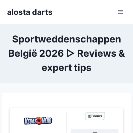
Skip
alosta darts
to
content
Sportweddenschappen
België 2026 ▷ Reviews &
expert tips
Bonus
—