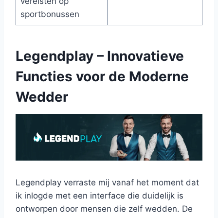
vereisten op
sportbonussen
Legendplay – Innovatieve
Functies voor de Moderne
Wedder
Legendplay verraste mij vanaf het moment dat
ik inlogde met een interface die duidelijk is
ontworpen door mensen die zelf wedden. De