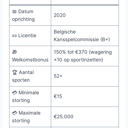
📅 Datum
2020
oprichting
Belgische
📜 Licentie
Kansspelcommissie (B+)
🎁
150% tot €370 (wagering
Welkomstbonus
×10 op sportinzetten)
🏆 Aantal
52+
sporten
💳 Minimale
€15
storting
💳 Maximale
€25.000
storting