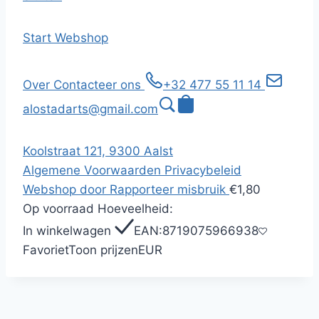
Start
Webshop
Over
Contacteer ons
+32 477 55 11 14
alostadarts@gmail.com
Koolstraat 121, 9300 Aalst
Algemene Voorwaarden
Privacybeleid
Webshop door
Rapporteer misbruik
€1,80
Op voorraad
Hoeveelheid:
In winkelwagen
EAN:
8719075966938
Favoriet
Toon prijzen
EUR