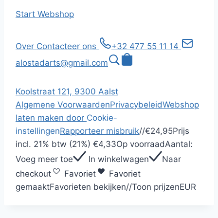
Start
Webshop
Over
Contacteer ons
+32 477 55 11 14
alostadarts@gmail.com
Koolstraat 121, 9300 Aalst
Algemene Voorwaarden
Privacybeleid
Webshop
laten maken door
Cookie-
instellingen
Rapporteer misbruik
/
/
€24,95
Prijs
incl.
21% btw (21%)
€4,33
Op voorraad
Aantal:
Voeg meer toe
In winkelwagen
Naar
checkout
Favoriet
Favoriet
gemaakt
Favorieten bekijken
/
/
Toon prijzen
EUR