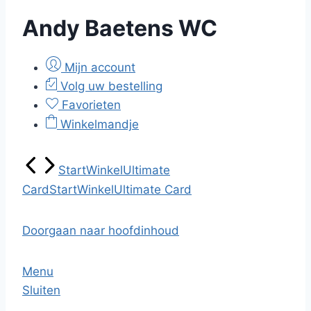
Andy Baetens WC
Mijn account
Volg uw bestelling
Favorieten
Winkelmandje
Start
Winkel
Ultimate
Card
Start
Winkel
Ultimate Card
Doorgaan naar hoofdinhoud
Menu
Sluiten