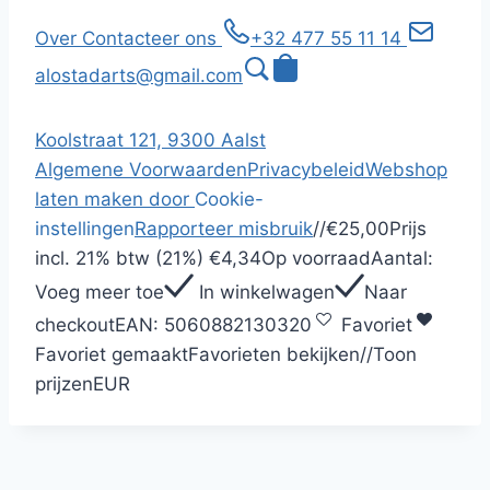
Over
Contacteer ons
+32 477 55 11 14
alostadarts@gmail.com
Koolstraat 121, 9300 Aalst
Algemene Voorwaarden
Privacybeleid
Webshop
laten maken door
Cookie-
instellingen
Rapporteer misbruik
/
/
€25,00
Prijs
incl.
21% btw (21%)
€4,34
Op voorraad
Aantal:
Voeg meer toe
In winkelwagen
Naar
checkout
EAN:
5060882130320
Favoriet
Favoriet gemaakt
Favorieten bekijken
/
/
Toon
prijzen
EUR