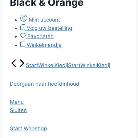
Black & Orange
Mijn account
Volg uw bestelling
Favorieten
Winkelmandje
Start
Winkel
Kledij
Start
Winkel
Kledij
Doorgaan naar hoofdinhoud
Menu
Sluiten
Start
Webshop