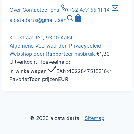
Over
Contacteer ons
+32 477 55 11 14
alostadarts@gmail.com
Koolstraat 121, 9300 Aalst
Algemene Voorwaarden
Privacybeleid
Webshop door
Rapporteer misbruik
€1,30
Uitverkocht
Hoeveelheid:
In winkelwagen
EAN:
4022847518216
Favoriet
Toon prijzen
EUR
© 2026 alosta darts -
Sitemap