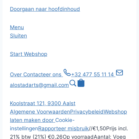
Doorgaan naar hoofdinhoud
Menu
Sluiten
Start
Webshop
Over
Contacteer ons
+32 477 55 11 14
alostadarts@gmail.com
Koolstraat 121, 9300 Aalst
Algemene Voorwaarden
Privacybeleid
Webshop
laten maken door
Cookie-
instellingen
Rapporteer misbruik
/
/
€1,50
Prijs incl.
21% btw (21%)
€0,26
Op voorraad
Aantal:
Voeg