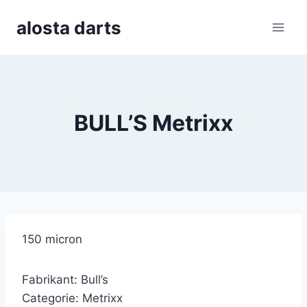
Skip
alosta darts
to
content
BULL’S Metrixx
150 micron
Fabrikant: Bull’s
Categorie: Metrixx