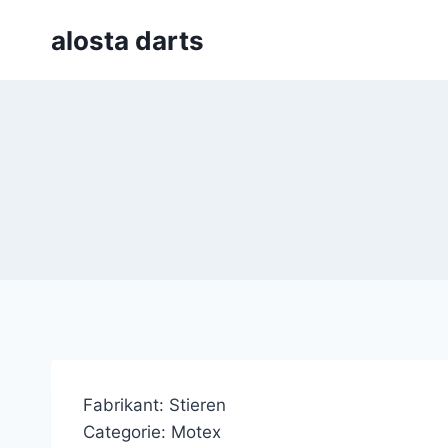
Skip
alosta darts
to
content
Fabrikant: Stieren
Categorie: Motex