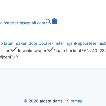
alostadarts@gmail.com
p laten maken door
Cookie-instellingen
Rapporteer misb
r toe
In winkelwagen
Naar checkout
EAN:
40228
rijzen
EUR
© 2026 alosta darts -
Sitemap