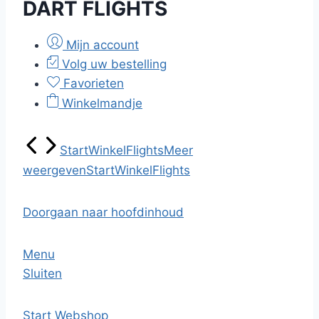
DART FLIGHTS
Mijn account
Volg uw bestelling
Favorieten
Winkelmandje
Start
Winkel
Flights
Meer
weergeven
Start
Winkel
Flights
Doorgaan naar hoofdinhoud
Menu
Sluiten
Start
Webshop