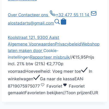
Over
Contacteer ons
+32 477 55 11 14
alostadarts@gmail.com
Koolstraat 121, 9300 Aalst
Algemene Voorwaarden
Privacybeleid
Webshop
laten maken door
Cookie-
instellingen
Rapporteer misbruik
/
/
€15,95
Prijs
incl.
21% btw (21%)
€2,77
Op
voorraad
Hoeveelheid:
Voeg meer toe
In
winkelwagen
Ga naar de kassa
EAN:
8719075975077
Favoriet
Favoriet
gemaakt
Favorieten bekijken
/
/
Toon prijzen
EUR