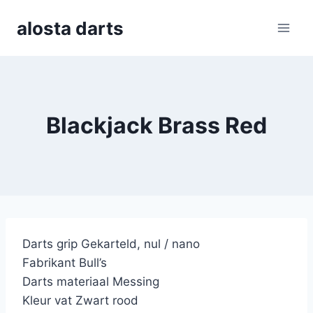
Skip
alosta darts
to
content
Blackjack Brass Red
Darts grip Gekarteld, nul / nano
Fabrikant Bull’s
Darts materiaal Messing
Kleur vat Zwart rood