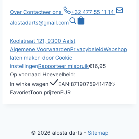
Over
Contacteer ons
+32 477 55 11 14
alostadarts@gmail.com
Koolstraat 121, 9300 Aalst
Algemene Voorwaarden
Privacybeleid
Webshop
laten maken door
Cookie-
instellingen
Rapporteer misbruik
€16,95
Op voorraad
Hoeveelheid:
In winkelwagen
EAN:
8719075941478
Favoriet
Toon prijzen
EUR
© 2026 alosta darts -
Sitemap