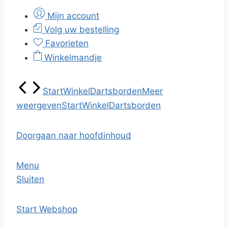
Mijn account
Volg uw bestelling
Favorieten
Winkelmandje
Start
Winkel
Dartsborden
Meer
weergeven
Start
Winkel
Dartsborden
Doorgaan naar hoofdinhoud
Menu
Sluiten
Start
Webshop