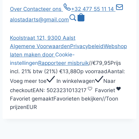
Over
Contacteer ons
+32 477 55 11 14
alostadarts@gmail.com
Koolstraat 121, 9300 Aalst
Algemene Voorwaarden
Privacybeleid
Webshop
laten maken door
Cookie-
instellingen
Rapporteer misbruik
/
/
€79,95
Prijs
incl.
21% btw (21%)
€13,88
Op voorraad
Aantal:
Voeg meer toe
In winkelwagen
Naar
checkout
EAN:
5023231013217
Favoriet
Favoriet gemaakt
Favorieten bekijken
/
/
Toon
prijzen
EUR