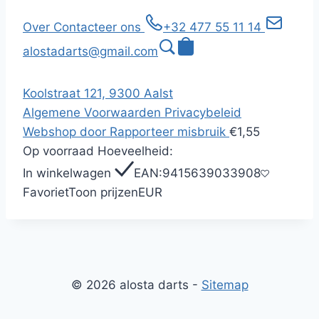
Over
Contacteer ons
+32 477 55 11 14
alostadarts@gmail.com
Koolstraat 121, 9300 Aalst
Algemene Voorwaarden
Privacybeleid
Webshop door
Rapporteer misbruik
€1,55
Op voorraad
Hoeveelheid:
In winkelwagen
EAN:
9415639033908
Favoriet
Toon prijzen
EUR
© 2026 alosta darts -
Sitemap