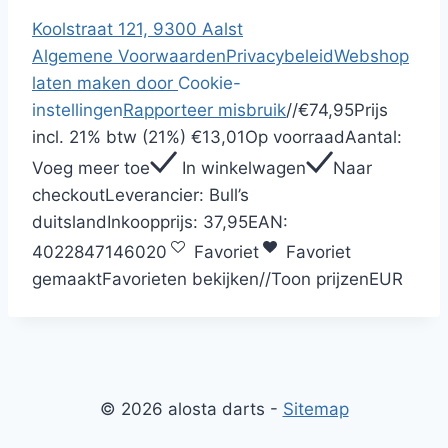
Koolstraat 121, 9300 Aalst
Algemene Voorwaarden
Privacybeleid
Webshop
laten maken door
Cookie-
instellingen
Rapporteer misbruik
/
/
€74,95
Prijs
incl.
21% btw (21%)
€13,01
Op voorraad
Aantal:
Voeg meer toe
In winkelwagen
Naar
checkout
Leverancier:
Bull’s
duitsland
Inkoopprijs:
37,95
EAN:
4022847146020
Favoriet
Favoriet
gemaakt
Favorieten bekijken
/
/
Toon prijzen
EUR
© 2026 alosta darts -
Sitemap