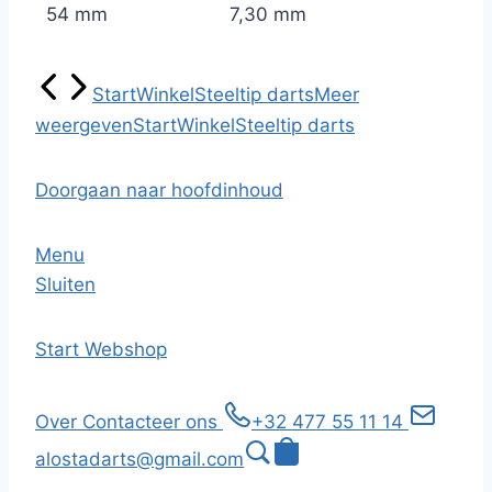
54 mm
7,30 mm
Start
Winkel
Steeltip darts
Meer
weergeven
Start
Winkel
Steeltip darts
Doorgaan naar hoofdinhoud
Menu
Sluiten
Start
Webshop
Over
Contacteer ons
+32 477 55 11 14
alostadarts@gmail.com