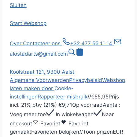
Sluiten
Start
Webshop
Over
Contacteer ons
+32 477 55 11 14
alostadarts@gmail.com
Koolstraat 121, 9300 Aalst
Algemene Voorwaarden
Privacybeleid
Webshop
laten maken door
Cookie-
instellingen
Rapporteer misbruik
/
/
€55,95
Prijs
incl.
21% btw (21%)
€9,71
Op voorraad
Aantal:
Voeg meer toe
In winkelwagen
Naar
checkout
Favoriet
Favoriet
gemaakt
Favorieten bekijken
/
/
Toon prijzen
EUR