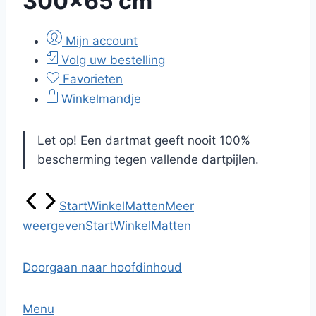
300×65 cm
Mijn account
Volg uw bestelling
Favorieten
Winkelmandje
Let op! Een dartmat geeft nooit 100%
bescherming tegen vallende dartpijlen.
Start
Winkel
Matten
Meer
weergeven
Start
Winkel
Matten
Doorgaan naar hoofdinhoud
Menu