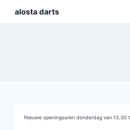
Skip
alosta darts
to
content
Nieuwe openingsuren donderdag van 13.30 tot