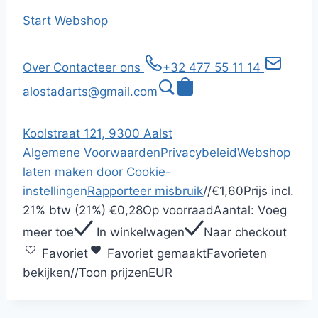
Start
Webshop
Over
Contacteer ons
+32 477 55 11 14
alostadarts@gmail.com
Koolstraat 121, 9300 Aalst
Algemene Voorwaarden
Privacybeleid
Webshop
laten maken door
Cookie-
instellingen
Rapporteer misbruik
/
/
€1,60
Prijs incl.
21% btw (21%)
€0,28
Op voorraad
Aantal:
Voeg
meer toe
In winkelwagen
Naar checkout
Favoriet
Favoriet gemaakt
Favorieten
bekijken
/
/
Toon prijzen
EUR