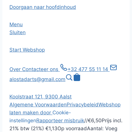
Doorgaan naar hoofdinhoud
Menu
Sluiten
Start
Webshop
Over
Contacteer ons
+32 477 55 11 14
alostadarts@gmail.com
Koolstraat 121, 9300 Aalst
Algemene Voorwaarden
Privacybeleid
Webshop
laten maken door
Cookie-
instellingen
Rapporteer misbruik
/
/
€6,50
Prijs incl.
21% btw (21%)
€1,13
Op voorraad
Aantal:
Voeg