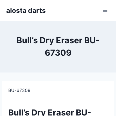
Skip
alosta darts
to
content
Bull’s Dry Eraser BU-
67309
BU-67309
Bull’s Dry Eraser BU-