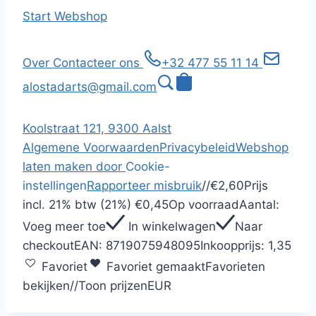
Start
Webshop
Over
Contacteer ons
+32 477 55 11 14
alostadarts@gmail.com
Koolstraat 121, 9300 Aalst
Algemene Voorwaarden
Privacybeleid
Webshop
laten maken door
Cookie-
instellingen
Rapporteer misbruik
/
/
€2,60
Prijs
incl.
21% btw (21%)
€0,45
Op voorraad
Aantal:
Voeg meer toe
In winkelwagen
Naar
checkout
EAN:
8719075948095
Inkoopprijs:
1,35
Favoriet
Favoriet gemaakt
Favorieten
bekijken
/
/
Toon prijzen
EUR