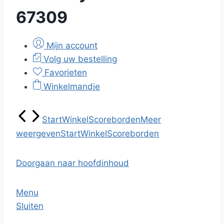
67309
Mijn account
Volg uw bestelling
Favorieten
Winkelmandje
Start
Winkel
Scoreborden
Meer
weergeven
Start
Winkel
Scoreborden
Doorgaan naar hoofdinhoud
Menu
Sluiten