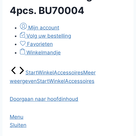
4pcs. BU70004
Mijn account
Volg uw bestelling
Favorieten
Winkelmandje
Start
Winkel
Accessoires
Meer
weergeven
Start
Winkel
Accessoires
Doorgaan naar hoofdinhoud
Menu
Sluiten