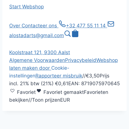
Start
Webshop
Over
Contacteer ons
+32 477 55 11 14
alostadarts@gmail.com
Koolstraat 121, 9300 Aalst
Algemene Voorwaarden
Privacybeleid
Webshop
laten maken door
Cookie-
instellingen
Rapporteer misbruik
/
/
€3,50
Prijs
incl.
21% btw (21%)
€0,61
EAN:
8719075970645
Favoriet
Favoriet gemaakt
Favorieten
bekijken
/
/
Toon prijzen
EUR