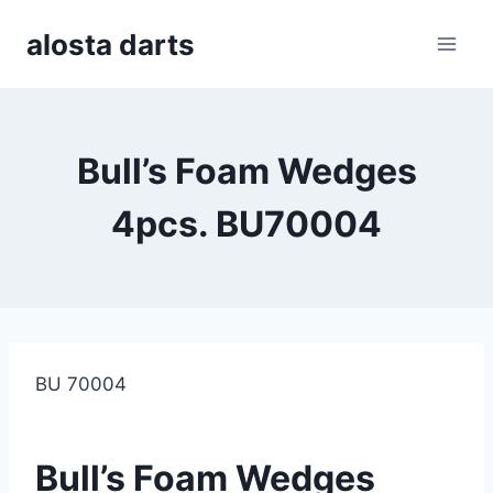
Skip
alosta darts
to
content
Bull’s Foam Wedges
4pcs. BU70004
BU 70004
Bull’s Foam Wedges