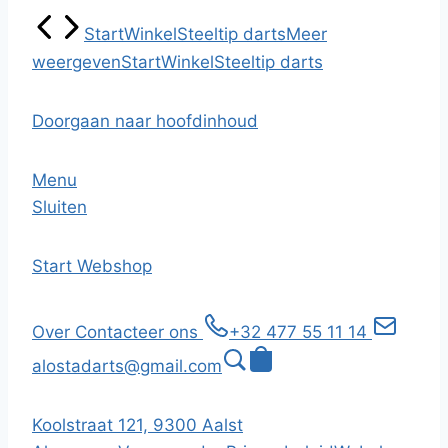
Start
Winkel
Steeltip darts
Meer
weergeven
Start
Winkel
Steeltip darts
Doorgaan naar hoofdinhoud
Menu
Sluiten
Start
Webshop
Over
Contacteer ons
+32 477 55 11 14
alostadarts@gmail.com
Koolstraat 121, 9300 Aalst