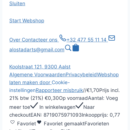
Sluiten
Start
Webshop
Over
Contacteer ons
+32 477 55 11 14
alostadarts@gmail.com
Koolstraat 121, 9300 Aalst
Algemene Voorwaarden
Privacybeleid
Webshop
laten maken door
Cookie-
instellingen
Rapporteer misbruik
/
/
€1,70
Prijs incl.
21% btw (21%)
€0,30
Op voorraad
Aantal:
Voeg
meer toe
In winkelwagen
Naar
checkout
EAN:
8719075971093
Inkoopprijs:
0,77
Favoriet
Favoriet gemaakt
Favorieten