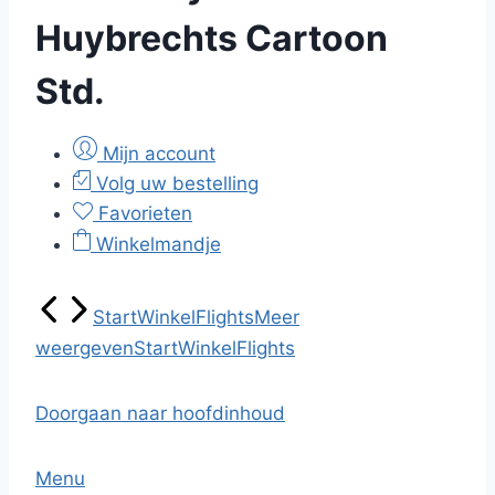
Huybrechts Cartoon
Std.
Mijn account
Volg uw bestelling
Favorieten
Winkelmandje
Start
Winkel
Flights
Meer
weergeven
Start
Winkel
Flights
Doorgaan naar hoofdinhoud
Menu