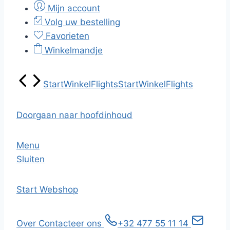
Mijn account
Volg uw bestelling
Favorieten
Winkelmandje
Start
Winkel
Flights
Start
Winkel
Flights
Doorgaan naar hoofdinhoud
Menu
Sluiten
Start
Webshop
Over
Contacteer ons
+32 477 55 11 14