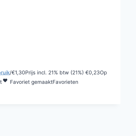
ruik
/
€1,30
Prijs incl.
21% btw (21%)
€0,23
Op
t
Favoriet gemaakt
Favorieten