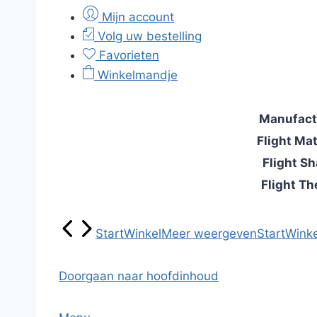
Mijn account
Volg uw bestelling
Favorieten
Winkelmandje
Manufact
Flight Mat
Flight S
Flight T
Start
Winkel
Meer weergeven
Start
Winke
Doorgaan naar hoofdinhoud