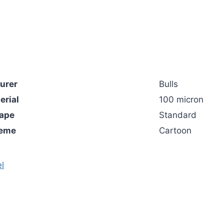
urer
Bulls
erial
100 micron
hape
Standard
heme
Cartoon
l