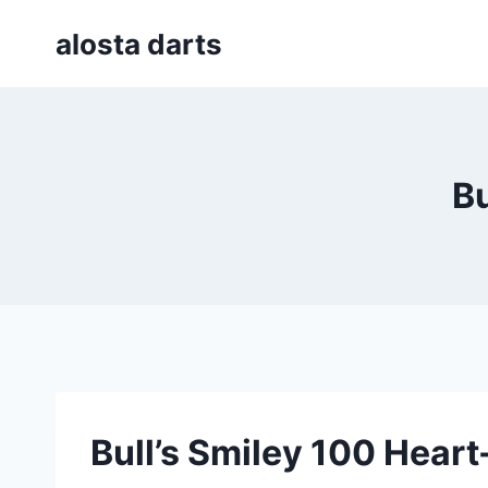
Skip
alosta darts
to
content
Bu
Bull’s Smiley 100 Heart