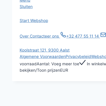
Menu
Sluiten
Start
Webshop
Over
Contacteer ons
+32 477 55 11 14
Koolstraat 121, 9300 Aalst
Algemene Voorwaarden
Privacybeleid
Websho
voorraad
Aantal:
Voeg meer toe
In winkel
bekijken
/
Toon prijzen
EUR