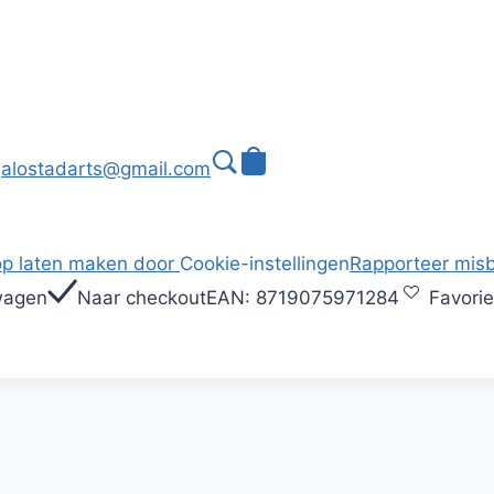
alostadarts@gmail.com
p laten maken door
Cookie-instellingen
Rapporteer misb
wagen
Naar checkout
EAN:
8719075971284
Favorie