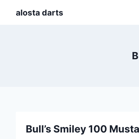
Skip
alosta darts
to
content
B
Bull’s Smiley 100 Must