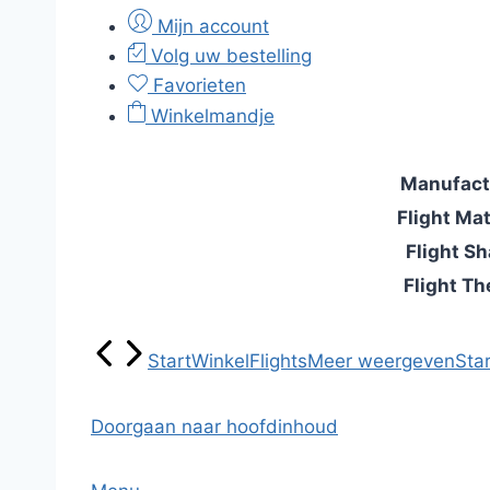
Mijn account
Volg uw bestelling
Favorieten
Winkelmandje
Manufact
Flight Mat
Flight S
Flight T
Start
Winkel
Flights
Meer weergeven
Star
Doorgaan naar hoofdinhoud