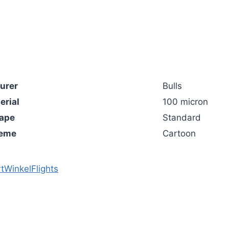
urer
Bulls
erial
100 micron
hape
Standard
heme
Cartoon
t
Winkel
Flights