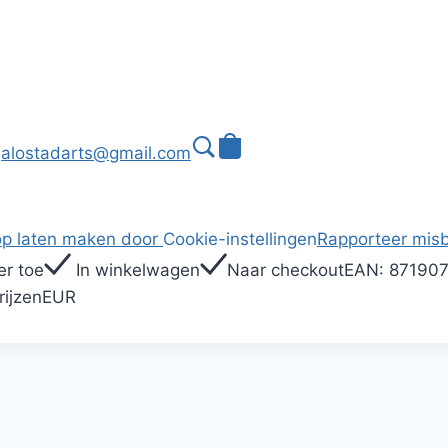
alostadarts@gmail.com
p laten maken door
Cookie-instellingen
Rapporteer misb
r toe
In winkelwagen
Naar checkout
EAN:
87190
rijzen
EUR