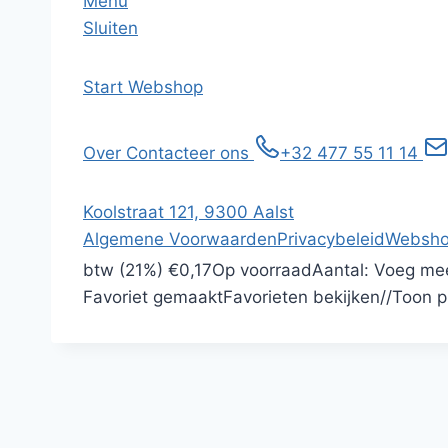
Menu
Sluiten
Start
Webshop
Over
Contacteer ons
+32 477 55 11 14
Koolstraat 121, 9300 Aalst
Algemene Voorwaarden
Privacybeleid
Websho
btw (21%)
€0,17
Op voorraad
Aantal:
Voeg mee
Favoriet gemaakt
Favorieten bekijken
/
/
Toon p