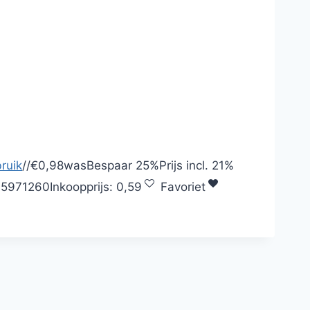
ruik
/
/
€0,98
was
Bespaar
25%
Prijs incl.
21%
75971260
Inkoopprijs:
0,59
Favoriet