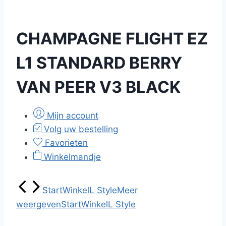
CHAMPAGNE FLIGHT EZ
L1 STANDARD BERRY
VAN PEER V3 BLACK
Mijn account
Volg uw bestelling
Favorieten
Winkelmandje
Start
Winkel
L Style
Meer
weergeven
Start
Winkel
L Style