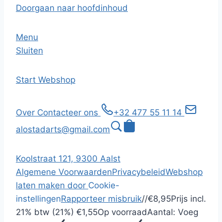
Doorgaan naar hoofdinhoud
Menu
Sluiten
Start
Webshop
Over
Contacteer ons
+32 477 55 11 14
alostadarts@gmail.com
Koolstraat 121, 9300 Aalst
Algemene Voorwaarden
Privacybeleid
Webshop
laten maken door
Cookie-
instellingen
Rapporteer misbruik
/
/
€8,95
Prijs incl.
21% btw (21%)
€1,55
Op voorraad
Aantal:
Voeg