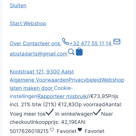
Sluiten
Start
Webshop
Over
Contacteer ons
+32 477 55 11 14
alostadarts@gmail.com
Koolstraat 121, 9300 Aalst
Algemene Voorwaarden
Privacybeleid
Webshop
laten maken door
Cookie-
instellingen
Rapporteer misbruik
/
/
€73,95
Prijs
incl.
21% btw (21%)
€12,83
Op voorraad
Aantal:
Voeg meer toe
In winkelwagen
Naar
checkout
Inkoopprijs:
42,19
EAN:
5017626018215
Favoriet
Favoriet