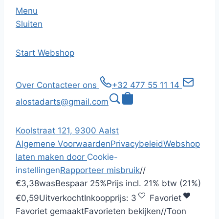
Menu
Sluiten
Start
Webshop
Over
Contacteer ons
+32 477 55 11 14
alostadarts@gmail.com
Koolstraat 121, 9300 Aalst
Algemene Voorwaarden
Privacybeleid
Webshop
laten maken door
Cookie-
instellingen
Rapporteer misbruik
/
/
€3,38
was
Bespaar
25%
Prijs incl.
21% btw (21%)
€0,59
Uitverkocht
Inkoopprijs:
3
Favoriet
Favoriet gemaakt
Favorieten bekijken
/
/
Toon