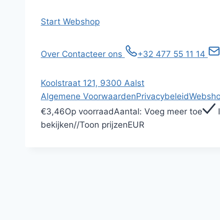
Start
Webshop
Over
Contacteer ons
+32 477 55 11 14
Koolstraat 121, 9300 Aalst
Algemene Voorwaarden
Privacybeleid
Websho
€3,46
Op voorraad
Aantal:
Voeg meer toe
bekijken
/
/
Toon prijzen
EUR