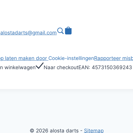
alostadarts@gmail.com
p laten maken door
Cookie-instellingen
Rapporteer misb
In winkelwagen
Naar checkout
EAN:
4573150369243
© 2026 alosta darts -
Sitemap