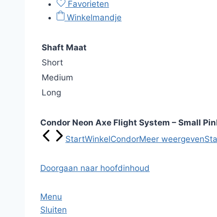
Favorieten
Winkelmandje
Shaft Maat
Short
Medium
Long
Condor Neon Axe Flight System – Small Pin
Start
Winkel
Condor
Meer weergeven
Sta
Doorgaan naar hoofdinhoud
Menu
Sluiten