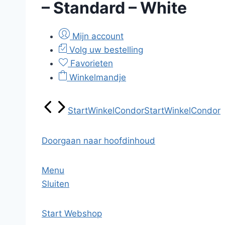
– Standard – White
Mijn account
Volg uw bestelling
Favorieten
Winkelmandje
Start
Winkel
Condor
Start
Winkel
Condor
Doorgaan naar hoofdinhoud
Menu
Sluiten
Start
Webshop