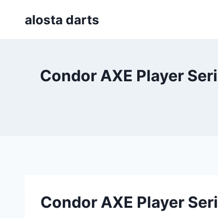
Skip
alosta darts
to
content
Condor AXE Player Seri
Condor AXE Player Seri