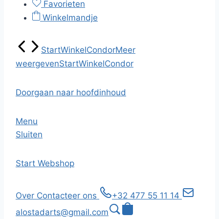
Favorieten
Winkelmandje
Start
Winkel
Condor
Meer
weergeven
Start
Winkel
Condor
Doorgaan naar hoofdinhoud
Menu
Sluiten
Start
Webshop
Over
Contacteer ons
+32 477 55 11 14
alostadarts@gmail.com