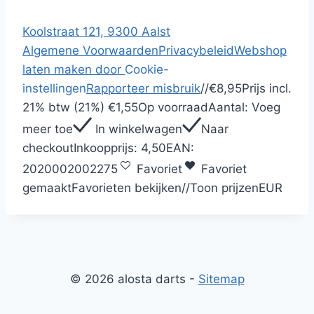
Koolstraat 121, 9300 Aalst
Algemene Voorwaarden
Privacybeleid
Webshop
laten maken door
Cookie-
instellingen
Rapporteer misbruik
/
/
€8,95
Prijs incl.
21% btw (21%)
€1,55
Op voorraad
Aantal:
Voeg
meer toe
In winkelwagen
Naar
checkout
Inkoopprijs:
4,50
EAN:
2020002002275
Favoriet
Favoriet
gemaakt
Favorieten bekijken
/
/
Toon prijzen
EUR
© 2026 alosta darts -
Sitemap