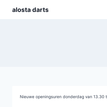
Skip
alosta darts
to
content
Nieuwe openingsuren donderdag van 13.30 tot