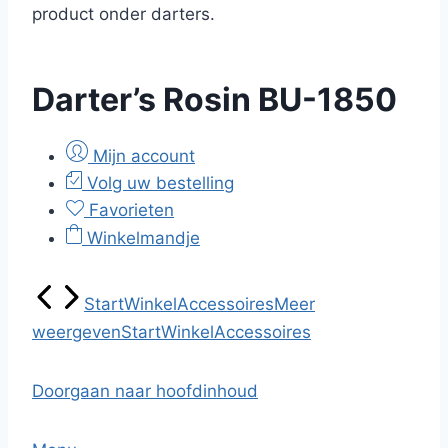
product onder darters.
Darter’s Rosin BU-1850
Mijn account
Volg uw bestelling
Favorieten
Winkelmandje
Start
Winkel
Accessoires
Meer
weergeven
Start
Winkel
Accessoires
Doorgaan naar hoofdinhoud