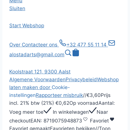
Menu
Sluiten
Start
Webshop
Over
Contacteer ons
+32 477 55 11 14
alostadarts@gmail.com
Koolstraat 121, 9300 Aalst
Algemene Voorwaarden
Privacybeleid
Webshop
laten maken door
Cookie-
instellingen
Rapporteer misbruik
/
/
€3,60
Prijs
incl.
21% btw (21%)
€0,62
Op voorraad
Aantal:
Voeg meer toe
In winkelwagen
Naar
checkout
EAN:
8719075948873
Favoriet
Favoriet gemaakt
Favorieten bekijken
/
/
Toon