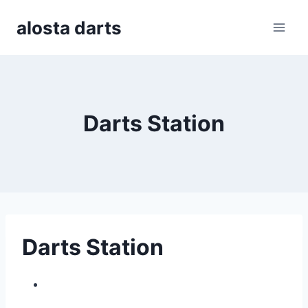
Skip
alosta darts
to
content
Darts Station
Darts Station