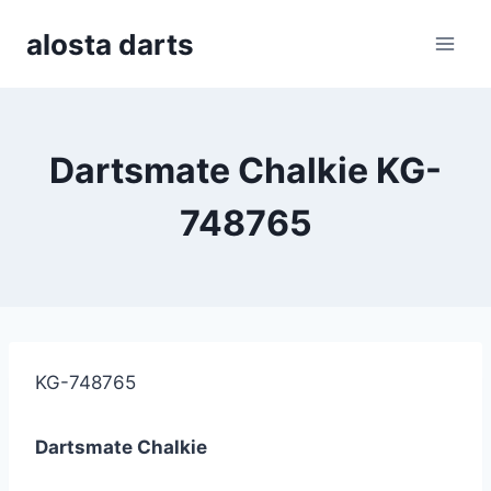
Skip
alosta darts
to
content
Dartsmate Chalkie KG-
748765
KG-748765
Dartsmate Chalkie