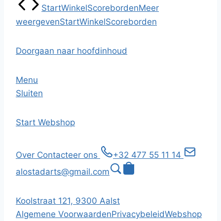
Start
Winkel
Scoreborden
Meer
weergeven
Start
Winkel
Scoreborden
Doorgaan naar hoofdinhoud
Menu
Sluiten
Start
Webshop
Over
Contacteer ons
+32 477 55 11 14
alostadarts@gmail.com
Koolstraat 121, 9300 Aalst
Algemene Voorwaarden
Privacybeleid
Webshop