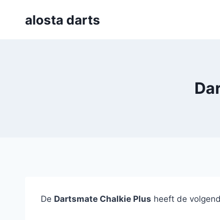
Skip
alosta darts
to
content
Dar
De
Dartsmate Chalkie Plus
heeft de volgende