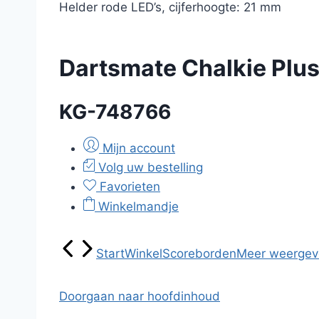
Helder rode LED’s, cijferhoogte: 21 mm
Dartsmate Chalkie Plu
KG-748766
Mijn account
Volg uw bestelling
Favorieten
Winkelmandje
Start
Winkel
Scoreborden
Meer weergev
Doorgaan naar hoofdinhoud