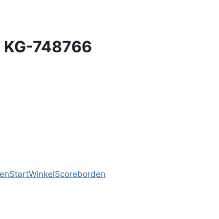
s KG-748766
en
Start
Winkel
Scoreborden