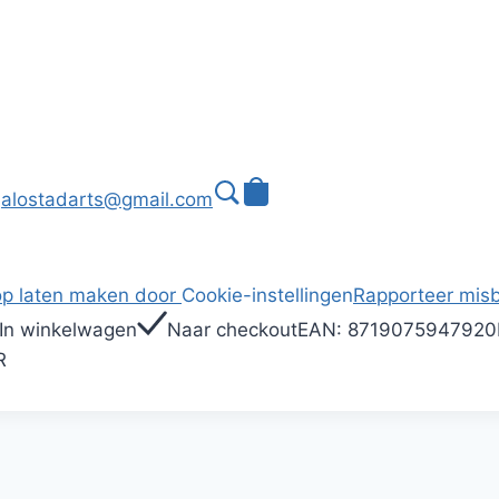
alostadarts@gmail.com
p laten maken door
Cookie-instellingen
Rapporteer misb
In winkelwagen
Naar checkout
EAN:
8719075947920
R