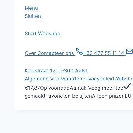
Menu
Sluiten
Start
Webshop
Over
Contacteer ons
+32 477 55 11 14
Koolstraat 121, 9300 Aalst
Algemene Voorwaarden
Privacybeleid
Websho
€17,87
Op voorraad
Aantal:
Voeg meer toe
gemaakt
Favorieten bekijken
/
/
Toon prijzen
EU