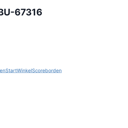
 BU-67316
en
Start
Winkel
Scoreborden