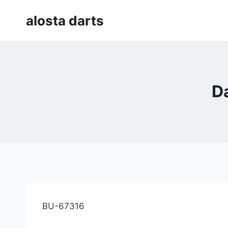
Skip
alosta darts
to
content
D
BU-67316