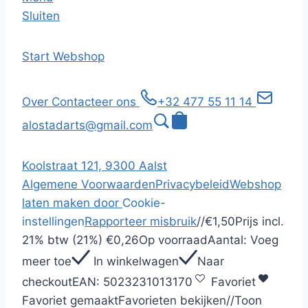
Sluiten
Start
Webshop
Over
Contacteer ons
+32 477 55 11 14
alostadarts@gmail.com
Koolstraat 121, 9300 Aalst
Algemene Voorwaarden
Privacybeleid
Webshop
laten maken door
Cookie-
instellingen
Rapporteer misbruik
/
/
€1,50
Prijs incl.
21% btw (21%)
€0,26
Op voorraad
Aantal:
Voeg
meer toe
In winkelwagen
Naar
checkout
EAN:
5023231013170
Favoriet
Favoriet gemaakt
Favorieten bekijken
/
/
Toon