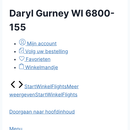
Daryl Gurney WI 6800-
155
Mijn account
Volg uw bestelling
Favorieten
Winkelmandje
Start
Winkel
Flights
Meer
weergeven
Start
Winkel
Flights
Doorgaan naar hoofdinhoud
Menu