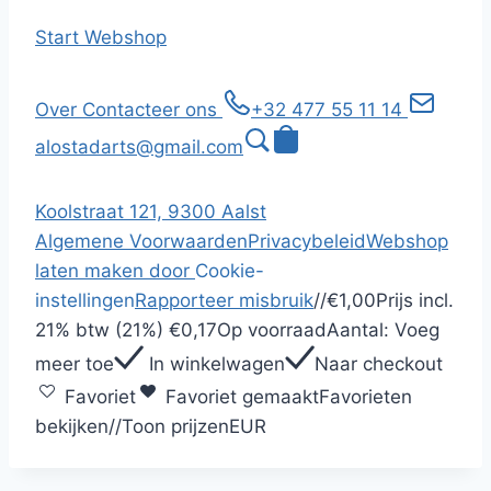
Start
Webshop
Over
Contacteer ons
+32 477 55 11 14
alostadarts@gmail.com
Koolstraat 121, 9300 Aalst
Algemene Voorwaarden
Privacybeleid
Webshop
laten maken door
Cookie-
instellingen
Rapporteer misbruik
/
/
€1,00
Prijs incl.
21% btw (21%)
€0,17
Op voorraad
Aantal:
Voeg
meer toe
In winkelwagen
Naar checkout
Favoriet
Favoriet gemaakt
Favorieten
bekijken
/
/
Toon prijzen
EUR