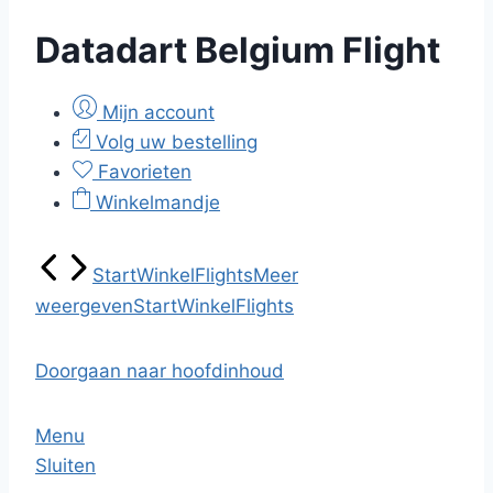
Datadart Belgium Flight
Mijn account
Volg uw bestelling
Favorieten
Winkelmandje
Start
Winkel
Flights
Meer
weergeven
Start
Winkel
Flights
Doorgaan naar hoofdinhoud
Menu
Sluiten