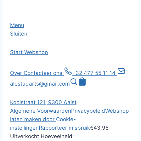
Menu
Sluiten
Start
Webshop
Over
Contacteer ons
+32 477 55 11 14
alostadarts@gmail.com
Koolstraat 121, 9300 Aalst
Algemene Voorwaarden
Privacybeleid
Webshop
laten maken door
Cookie-
instellingen
Rapporteer misbruik
€43,95
Uitverkocht
Hoeveelheid: