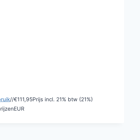
ruik
/
/
€111,95
Prijs incl.
21% btw (21%)
rijzen
EUR