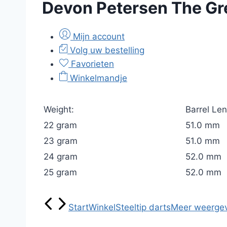
Devon Petersen The G
Mijn account
Volg uw bestelling
Favorieten
Winkelmandje
Weight:
Barrel Len
22 gram
51.0 mm
23 gram
51.0 mm
24 gram
52.0 mm
25 gram
52.0 mm
Start
Winkel
Steeltip darts
Meer weerge