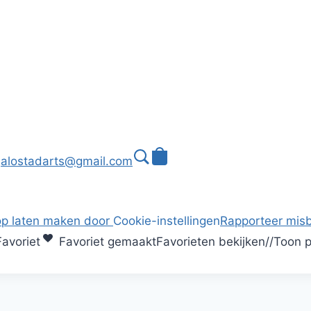
alostadarts@gmail.com
p laten maken door
Cookie-instellingen
Rapporteer misb
avoriet
Favoriet gemaakt
Favorieten bekijken
/
/
Toon p