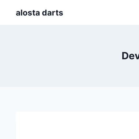
Skip
alosta darts
to
content
Dev