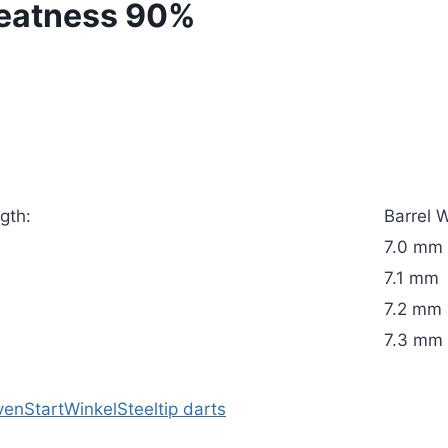
reatness 90%
gth:
Barrel W
7.0 mm
7.1 mm
7.2 mm
7.3 mm
ven
Start
Winkel
Steeltip darts