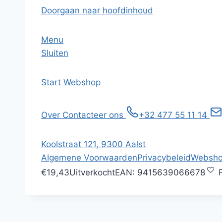
Doorgaan naar hoofdinhoud
Menu
Sluiten
Start
Webshop
Over
Contacteer ons
+32 477 55 11 14
Koolstraat 121, 9300 Aalst
Algemene Voorwaarden
Privacybeleid
Websho
€19,43
Uitverkocht
EAN:
9415639066678
F