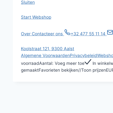
Sluiten
Start
Webshop
Over
Contacteer ons
+32 477 55 11 14
Koolstraat 121, 9300 Aalst
Algemene Voorwaarden
Privacybeleid
Websho
voorraad
Aantal:
Voeg meer toe
In winkel
gemaakt
Favorieten bekijken
/
/
Toon prijzen
EU