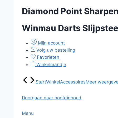
Diamond Point Sharpe
Winmau Darts Slijpstee
Mijn account
Volg uw bestelling
Favorieten
Winkelmandje
Start
Winkel
Accessoires
Meer weergev
Doorgaan naar hoofdinhoud
Menu