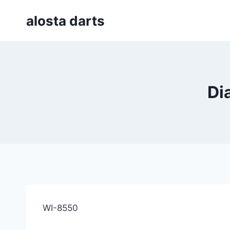
Skip
alosta darts
to
content
Di
WI-8550