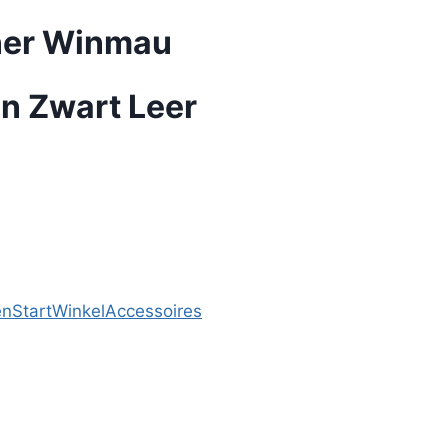
ner Winmau
n Zwart Leer
en
Start
Winkel
Accessoires