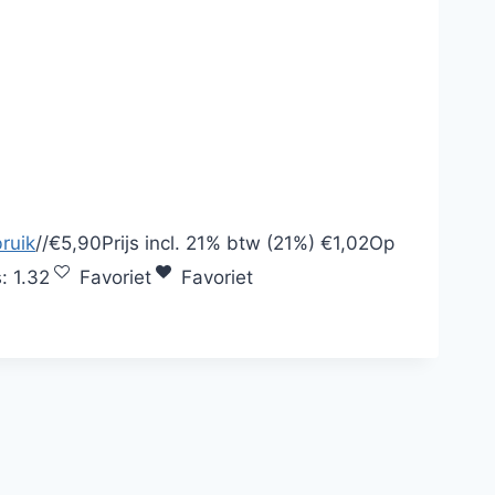
ruik
/
/
€5,90
Prijs incl.
21% btw (21%)
€1,02
Op
s:
1.32
Favoriet
Favoriet