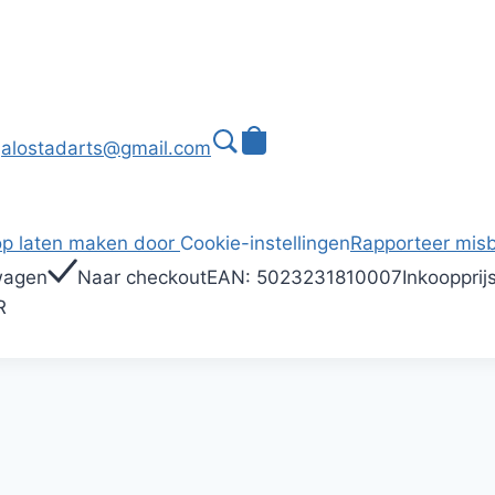
alostadarts@gmail.com
p laten maken door
Cookie-instellingen
Rapporteer misb
wagen
Naar checkout
EAN:
5023231810007
Inkoopprij
R