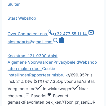
Sluiten
Start
Webshop
Over
Contacteer ons
+32 477 55 11 14
alostadarts@gmail.com
Koolstraat 121, 9300 Aalst
Algemene Voorwaarden
Privacybeleid
Webshop
laten maken door
Cookie-
instellingen
Rapporteer misbruik
/
/
€99,95
Prijs
incl.
21% btw (21%)
€17,35
Op voorraad
Aantal:
Voeg meer toe
In winkelwagen
Naar
checkout
Favoriet
Favoriet
gemaakt
Favorieten bekijken
/
/
Toon prijzen
EUR