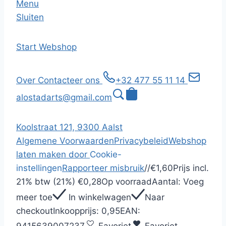
Menu
Sluiten
Start
Webshop
Over
Contacteer ons
+32 477 55 11 14
alostadarts@gmail.com
Koolstraat 121, 9300 Aalst
Algemene Voorwaarden
Privacybeleid
Webshop
laten maken door
Cookie-
instellingen
Rapporteer misbruik
/
/
€1,60
Prijs incl.
21% btw (21%)
€0,28
Op voorraad
Aantal:
Voeg
meer toe
In winkelwagen
Naar
checkout
Inkoopprijs:
0,95
EAN:
9415639007237
Favoriet
Favoriet