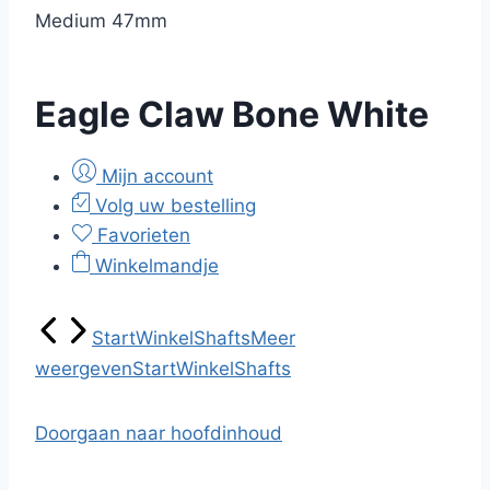
Medium 47mm
Eagle Claw Bone White
Mijn account
Volg uw bestelling
Favorieten
Winkelmandje
Start
Winkel
Shafts
Meer
weergeven
Start
Winkel
Shafts
Doorgaan naar hoofdinhoud