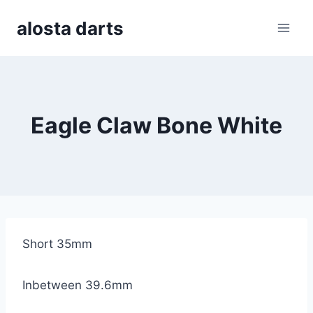
Skip
alosta darts
to
content
Eagle Claw Bone White
Short 35mm
Inbetween 39.6mm