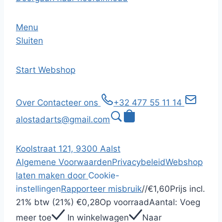
Menu
Sluiten
Start
Webshop
Over
Contacteer ons
+32 477 55 11 14
alostadarts@gmail.com
Koolstraat 121, 9300 Aalst
Algemene Voorwaarden
Privacybeleid
Webshop
laten maken door
Cookie-
instellingen
Rapporteer misbruik
/
/
€1,60
Prijs incl.
21% btw (21%)
€0,28
Op voorraad
Aantal:
Voeg
meer toe
In winkelwagen
Naar