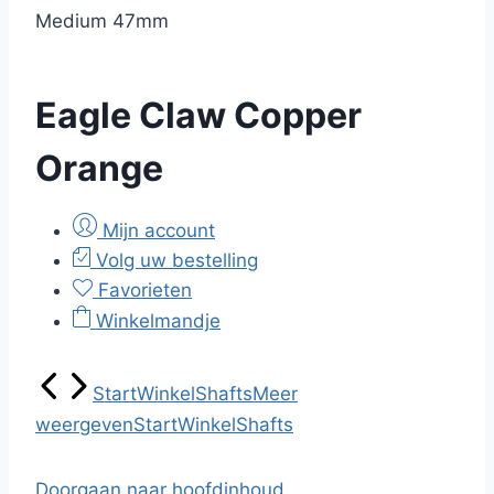
Medium 47mm
Eagle Claw Copper
Orange
Mijn account
Volg uw bestelling
Favorieten
Winkelmandje
Start
Winkel
Shafts
Meer
weergeven
Start
Winkel
Shafts
Doorgaan naar hoofdinhoud