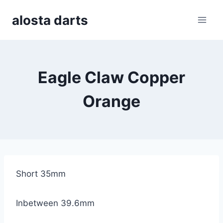
Skip
alosta darts
to
content
Eagle Claw Copper
Orange
Short 35mm
Inbetween 39.6mm