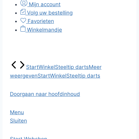
Mijn account
Volg uw bestelling
Favorieten
Winkelmandje
Start
Winkel
Steeltip darts
Meer
weergeven
Start
Winkel
Steeltip darts
Doorgaan naar hoofdinhoud
Menu
Sluiten
Start
Webshop