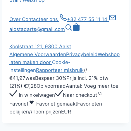
Over
Contacteer ons
+32 477 55 11 14
alostadarts@gmail.com
Koolstraat 121, 9300 Aalst
Algemene Voorwaarden
Privacybeleid
Webshop
laten maken door
Cookie-
instellingen
Rapporteer misbruik
/
/
€41,97
was
Bespaar
30%
Prijs incl.
21% btw
(21%)
€7,28
Op voorraad
Aantal:
Voeg meer toe
In winkelwagen
Naar checkout
Favoriet
Favoriet gemaakt
Favorieten
bekijken
/
/
Toon prijzen
EUR