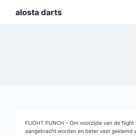
Skip
alosta darts
to
content
FLIGHT PUNCH – Om voorzijde van de flight te
aangebracht worden en beter vast geklemd wor