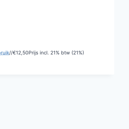
ruik
/
/
€12,50
Prijs incl.
21% btw (21%)