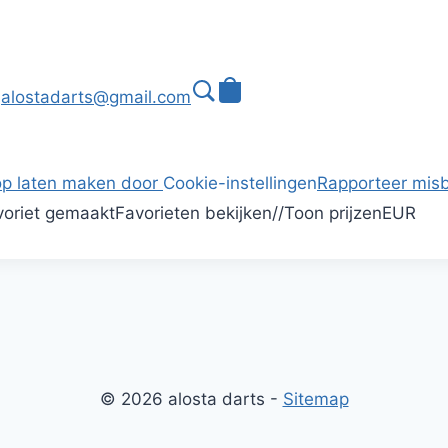
alostadarts@gmail.com
p laten maken door
Cookie-instellingen
Rapporteer misb
oriet gemaakt
Favorieten bekijken
/
/
Toon prijzen
EUR
© 2026 alosta darts -
Sitemap