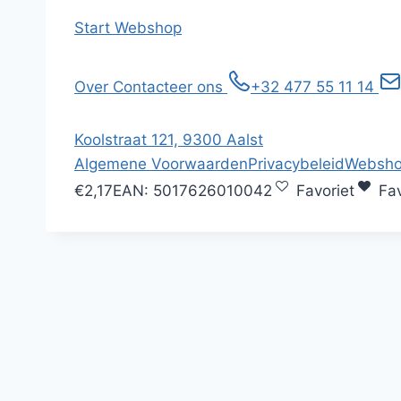
Start
Webshop
Over
Contacteer ons
+32 477 55 11 14
Koolstraat 121, 9300 Aalst
Algemene Voorwaarden
Privacybeleid
Websho
€2,17
EAN:
5017626010042
Favoriet
Fav