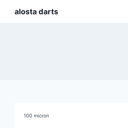
Skip
alosta darts
to
content
100 micron