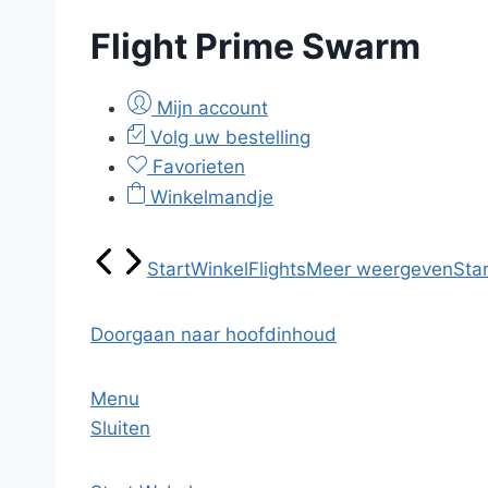
Flight Prime Swarm
Mijn account
Volg uw bestelling
Favorieten
Winkelmandje
Start
Winkel
Flights
Meer weergeven
Star
Doorgaan naar hoofdinhoud
Menu
Sluiten