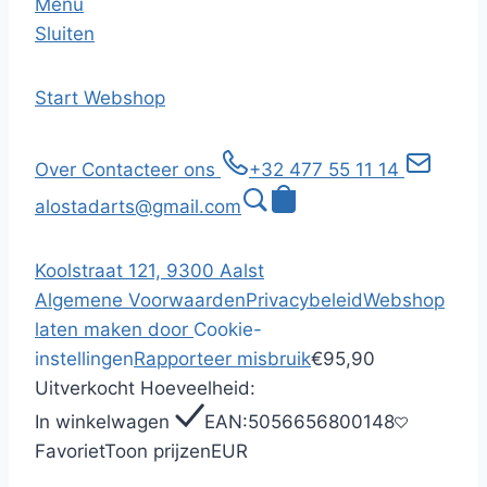
Menu
Sluiten
Start
Webshop
Over
Contacteer ons
+32 477 55 11 14
alostadarts@gmail.com
Koolstraat 121, 9300 Aalst
Algemene Voorwaarden
Privacybeleid
Webshop
laten maken door
Cookie-
instellingen
Rapporteer misbruik
€95,90
Uitverkocht
Hoeveelheid:
In winkelwagen
EAN:
5056656800148
Favoriet
Toon prijzen
EUR