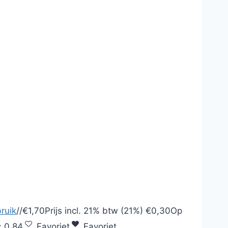
ruik
/
/
€1,70
Prijs incl.
21% btw (21%)
€0,30
Op
:
0,84
Favoriet
Favoriet