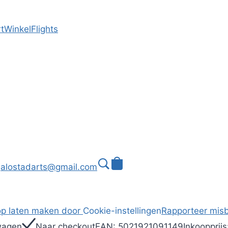
t
Winkel
Flights
alostadarts@gmail.com
p laten maken door
Cookie-instellingen
Rapporteer misb
wagen
Naar checkout
EAN:
5021921091149
Inkoopprijs