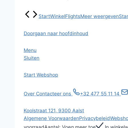
Start
Winkel
Flights
Meer weergeven
Star
Doorgaan naar hoofdinhoud
Menu
Sluiten
Start
Webshop
Over
Contacteer ons
+32 477 55 11 14
Koolstraat 121, 9300 Aalst
Algemene Voorwaarden
Privacybeleid
Websho
voorraad
Aantal:
Voeg meer toe
In winkel