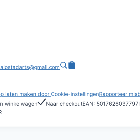
alostadarts@gmail.com
p laten maken door
Cookie-instellingen
Rapporteer misb
In winkelwagen
Naar checkout
EAN:
5017626037797
R