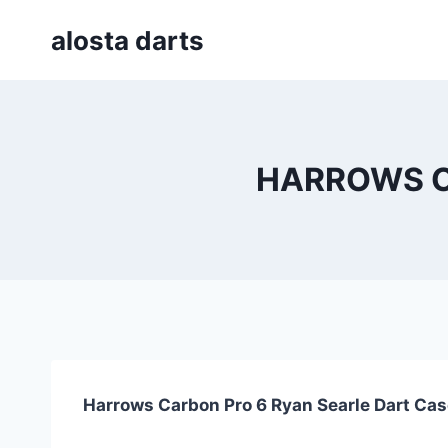
Skip
alosta darts
to
content
HARROWS C
Harrows Carbon Pro 6 Ryan Searle Dart Ca