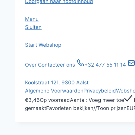
Doorgaan naar hoofdinhoud
Menu
Sluiten
Start
Webshop
Over
Contacteer ons
+32 477 55 11 14
Koolstraat 121, 9300 Aalst
Algemene Voorwaarden
Privacybeleid
Websho
€3,46
Op voorraad
Aantal:
Voeg meer toe
gemaakt
Favorieten bekijken
/
/
Toon prijzen
EU